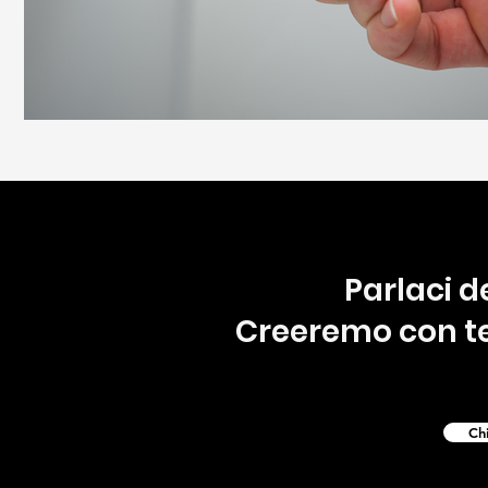
Parlaci d
Creeremo con te 
Ch