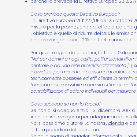
perchè lo prevede la Direttiva Europea 2012/27/U
Cosa prevede questa Direttiva Europea?
La Direttiva Europea 2012/27/UE del 25 ottobre 2
misure per la promozione dell’effecienza energet
L’obiettivo è quello di ridurre del 20% le emissi
che provengano per il 20% da fonti rinnovabili ent
Per quanto riguarda gli edifici, l’articolo 9 di qu
“Nei condomini e negli edifici polifunzionali rif
centrale o da una rete di teleriscaldamento […], so
individuali per misurare il consumo di calore o
tecnicamente possibile ed effi cliente in termini di 
tecnicamente possibile o non sia efficiente in ter
contabilizzatori di calore individuali per misurare
Cosa succede se non lo faccio?
Se non ci si adegua entro il 31 dicembre 2017 si
A chi posso rivolgermi per adeguarmi ed install
Noi ti possiamo aiutare! La nostra
Azienda
è cert
lettura periodica del consumo.
Se hai bisogno di maggiori informazioni sui requisi