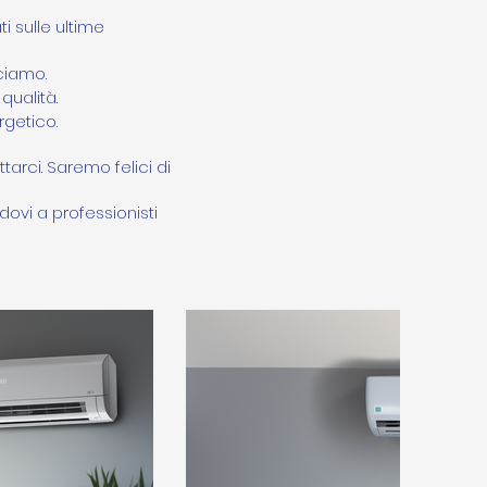
i sulle ultime
cciamo.
qualità.
rgetico.
tarci. Saremo felici di
ndovi a professionisti