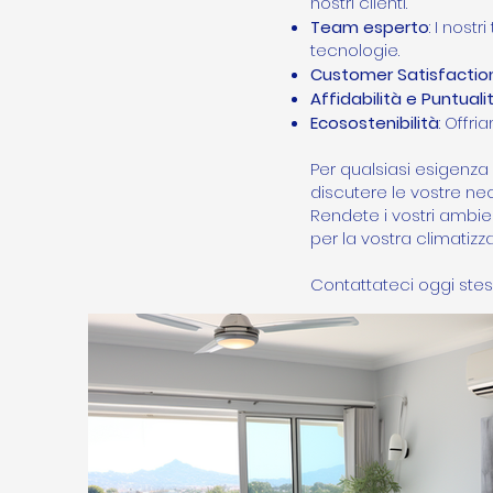
nostri clienti.
Team esperto
: I nost
tecnologie.
Customer Satisfactio
Affidabilità e Puntuali
Ecosostenibilità
: Offr
Per qualsiasi esigenza 
discutere le vostre nece
Rendete i vostri ambient
per la vostra climatizz
Contattateci oggi stes