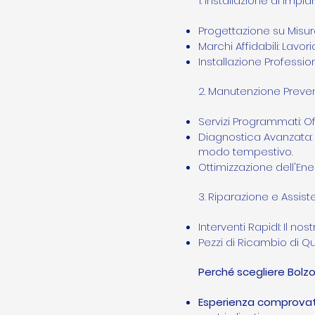
1. Installazione di Impi
Progettazione su Misura
Marchi Affidabili: Lavor
Installazione Professio
2. Manutenzione Preven
Servizi Programmati: Of
Diagnostica Avanzata: U
modo tempestivo.
Ottimizzazione dell'Ener
3. Riparazione e Assist
Interventi RapidI: Il n
Pezzi di Ricambio di Qua
Perché scegliere Bolzo
Esperienza comprova