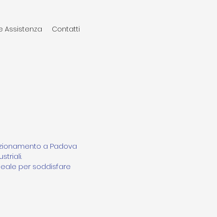
e Assistenza
Contatti
ndizionamento a Padova
triali.
ideale per soddisfare