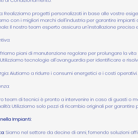
anti di Condizionamento:
: Realizziamo progetti personalizzati in base alle vostre esig
iamo con i migliori marchi dell'industria per garantire impianti d
nale: Il nostro team esperto assicura un'installazione precisa 
tiva:
friamo piani di manutenzione regolare per prolungare la vita de
tilizziamo tecnologie all'avanguardia per identificare e risolv
gia: Aiutiamo a ridurre i consumi energetici e i costi operativi.
enza:
ostro team di tecnici è pronto a intervenire in caso di guasti o 
lità: Utilizziamo solo pezzi di ricambio originali per garantire p
nella Impianti:
ta
: Siamo nel settore da decine di anni, fornendo soluzioni affid