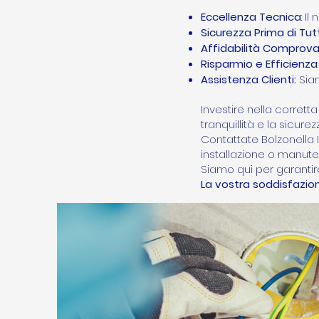
Eccellenza Tecnica
: I
Sicurezza Prima di Tut
Affidabilità Comprov
Risparmio e Efficienza
Assistenza Clienti:
Siam
Investire nella corrett
tranquillità e la sicur
Contattate Bolzonella I
installazione o manute
Siamo qui per garantire 
La vostra soddisfazion