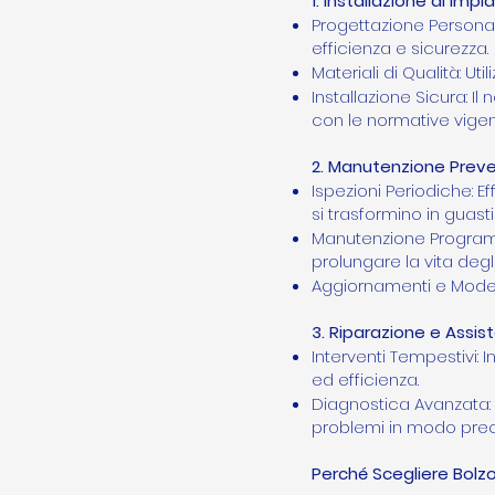
1. Installazione di Impian
Progettazione Personal
efficienza e sicurezza.
Materiali di Qualità: Ut
Installazione Sicura: I
con le normative vigent
2. Manutenzione Preve
Ispezioni Periodiche: E
si trasformino in guasti
Manutenzione Program
prolungare la vita degli
Aggiornamenti e Modern
3. Riparazione e Assis
Interventi Tempestivi:
ed efficienza.
Diagnostica Avanzata: U
problemi in modo prec
Perché Scegliere Bolzo