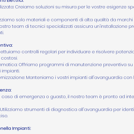
ti Elettrici:
izzata: Creiamo soluzioni su misura per le vostre esigenze s
ilizziamo solo materiali e componenti di alta qualità da marchi a
l nostro team di tecnici specializzati assicura un'installazione 
i.
ntiva:
ffettuiamo controlli regolari per individuare e risolvere potenz
 costosi.
matica: Offriamo programmi di manutenzione preventiva su 
 impianti.
izzazione: Manteniamo i vostri impianti all'avanguardia con l
tenza:
 In caso di emergenza o guasto, il nostro team è pronto ad inte
tilizziamo strumenti di diagnostica all'avanguardia per identif
iso.
nella Impianti: